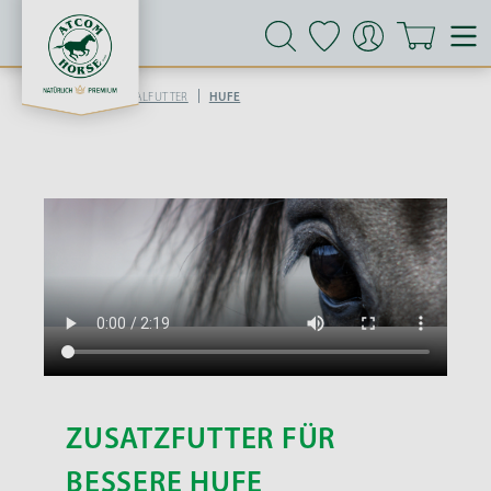
Zum Hauptinhalt springen
|
|
STARTSEITE
MINERALFUTTER
HUFE
ZUSATZFUTTER FÜR
BESSERE HUFE