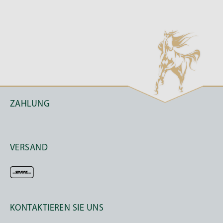
schlechten Hufen?
Eine
Unterversorgung von Mineralstoffen
und
Spurenelementen
ist also ein wichtiger Grund
für schlechte Hufe. Da
europäische Böden
selenarm
sind, enthält das
ATCOM HUF-VITAL®
für eine optimale Stoffwechselfunktion
angepasste Selengehalte
. Dieses Element wird
ZAHLUNG
gern verteufelt, gleichwohl ist es aber – in den
richtigen Mengen – ein
wichtiges
Spurenelement
, auch für die Hufe.
VERSAND
Es hat nachweislich eine
antioxidative Funktion
und kann sich
positiv
auf die
Skelettmuskulatur
, die
Leber
, die
Fortpflanzungsorgane
, die
Schilddrüsenfunktion
und das
Immunsystem
KONTAKTIEREN SIE UNS
auswirken.
Selen
gilt als
essenzielles