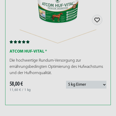
Betrachtet man den
Aufbau
eines Pferdehufes
genauer, so stellt man fest, dass dieser
sehr
komplex
ist. Das
Hufbein
und die
Hornkapsel
sind durch das elementar wichtige Gewebe der
Huflederhaut miteinander verbunden
. Die
Nährstoffversorgung
dieses stark durchbluteten
Gewebes ist demnach
unverzichtbar
für eine
gesunde und strapazierfähige Hornkapsel
.
Durchschnittliche Bewertung von 5 von 5 Sternen
ATCOM HUF-VITAL ®
Somit ist die
Huflederhaut
sowie die
Gefäßgesundheit
von ebenso
großer
Die hochwertige Rundum-Versorgung zur
Bedeutung
für die Hufgesundheit. Die
ernährungsbedingten Optimierung des Hufwachstums
Hornqualität verändert sich zum Leidwesen aller
und der Hufhornqualität.
Pferdebesitzer nicht von heute auf morgen.
58,00 €
Grund hierfür ist, dass das Horn beim
ausgewachsenen Pferd im Durchschnitt
lediglich
11,60 € / 1 kg
0,9 cm pro Monat wächst
. Räumen Sie demnach
dem
Regenerationsprozess einige Zeit
ein.
Was sind die Ursachen von