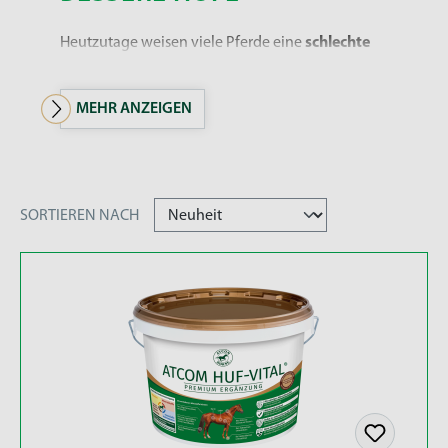
Heutzutage weisen viele Pferde eine
schlechte
Hornqualität
auf. Die
Ursachen
dafür sind
unterschiedlich
. Aktuelle Studien zeigen, dass
die
Gehalte
an
wichtigen Spurenelementen
im
Grundfutter
im Durchschnitt
immer weniger
werden. Oftmals
reicht
eine
reine Raufuttergabe
nicht
mehr aus
, um den Nährstoffbedarf eines
Pferdes gänzlich zu decken. Aus diesem Grund
SORTIEREN NACH
schafft auch eine reine
Zufütterung von
Biotin
nur geringe bis keine Besserung
der
Hornqualität. Somit kommt der
gezielten Zufuhr
von
speziellen Nährstoffen
eine
besonders
große Bedeutung
zu.
Schlechte Hufe
werden
brüchig, bröckelig
oder
weich
. Die Folgen von Hufproblemen können
dabei gravierend sein. Von einer
empfindlichen
Reaktion
des Tieres auf einem
harten und