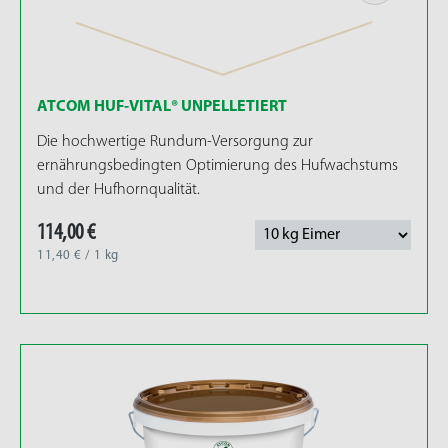
unebenen Boden
bis hin zum
Befall
von
Bakterien
und
Pilzen
. Hufprobleme können
schmerzhaft sein, was den gesamten
Gesundheitszustand negativ beeinflusst.
ATCOM HUF-VITAL® UNPELLETIERT
Entdecken Sie jetzt unser Sortiment
Die hochwertige Rundum-Versorgung zur
an
Mineralfutter
für bessere Hufe bei ATCOM!
ernährungsbedingten Optimierung des Hufwachstums
und der Hufhornqualität.
Der Hufaufbau: die Anatomie
114,00 €
von Hufen
11,40 € / 1 kg
Die
genetische Disposition
der Hufqualität spielt
eine Rolle und kann eine
Ursache
für
Hufprobleme darstellen. Neben einer
regelmäßigen Hufpflege
sowie einem
guten
Stallmanagement
und weiteren äußeren
Einflüssen liegt die
Ursache meist
in einer
Unterversorgung verschiedener Nährstoffe
.