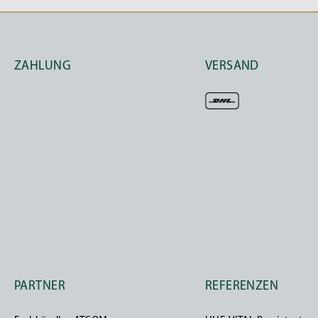
ATCOM RE'CARE
Für Pferde mit Hufrehe bietet ATCOM das Produkt
ATCOM 
entwickelt wurde. Es unterstützt den
Stoffwechsel
und trä
ZAHLUNG
VERSAND
Ein großer Vorteil von
ATCOM RE'CARE
ist seine natürlich
die für ihre heilenden und
entzündungshemmenden Eige
ATCOM RE'CARE
ist die ideale Ergänzung zum
ATCOM REHE
Regeneration des Stoffwechsels.
Welche Dosierung gilt für ATCOM R
Die Dosierung von
ATCOM RE'CARE
als Zusatzfutter bei H
Erkrankung
des Pferdes. Eine Faustregel für die Dosierung 
Großpferde
: 30 - 50 ml täglich
PARTNER
REFERENZEN
Kleinpferde
: 15 - 25 ml täglich