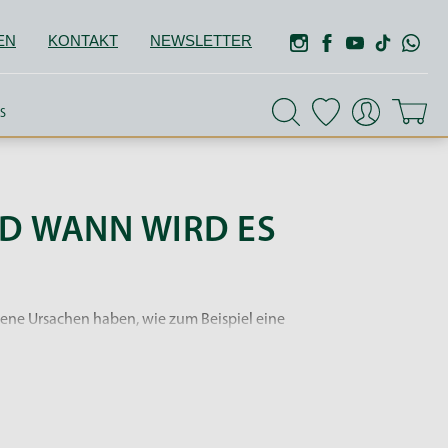
EN
KONTAKT
NEWSLETTER
S
ND WANN WIRD ES
dene Ursachen haben, wie zum Beispiel eine
hmen
und einer
angepassten Fütterung
.
zusätze
, die die Hufe stärken und die Durchblutung
äuren
.