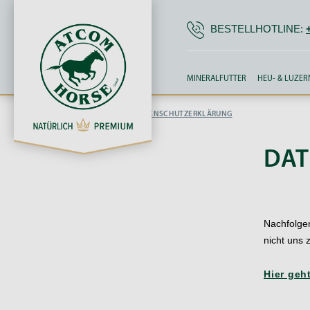
 Hauptinhalt springen
Zur Suche springen
Zur Hauptnavigation springen
BESTELLHOTLINE:
MINERALFUTTER
HEU- & LUZE
|
|
STARTSEITE
RECHTLICHES
DATENSCHUTZERKLÄRUNG
DAT
Nachfolgen
nicht uns 
Hier geh