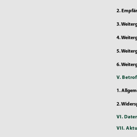
2. Empfän
3. Weite
4. Weiter
5. Weite
6. Weiter
V. Betro
1. Allgem
2. Widers
VI. Date
VII. Akt