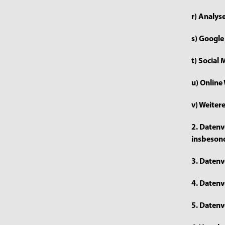
r) Analys
s) Googl
t) Social
u) Onlin
v) Weiter
2. Daten
insbesond
3. Datenv
4. Datenv
5. Datenv