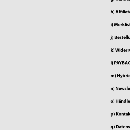
h) Affilia
i) Merkli
j) Bestel
k) Widerr
l) PAYBA
m) Hybrid
n) Newsl
o) Händl
p) Kontak
q) Datenv