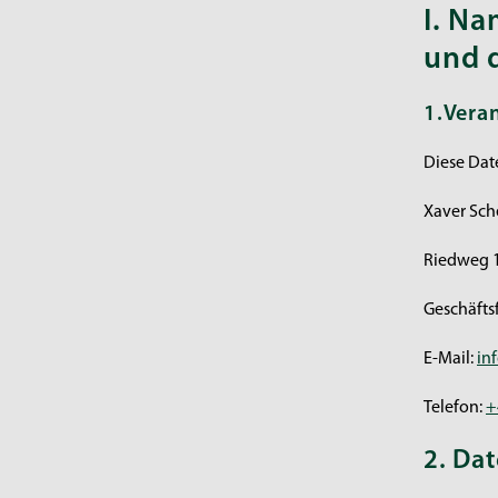
I. Na
und 
1.Vera
Diese Dat
Xaver Sc
Riedweg 1
Geschäfts
E-Mail:
in
Telefon:
+
2. Da