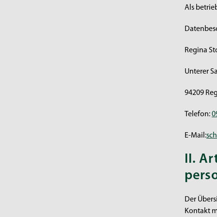
Als betrie
Datenbesc
Regina St
Unterer S
94209 Re
Telefon:
0
E-Mail:
sc
II. A
pers
Der Übers
Kontakt m