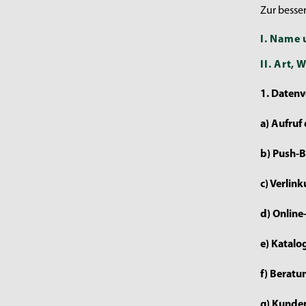
Zur besse
I. Name 
II. Art,
1. Daten
a) Aufruf
b) Push-
c) Verlin
d) Online
e) Katalo
f) Beratu
g) Kunde